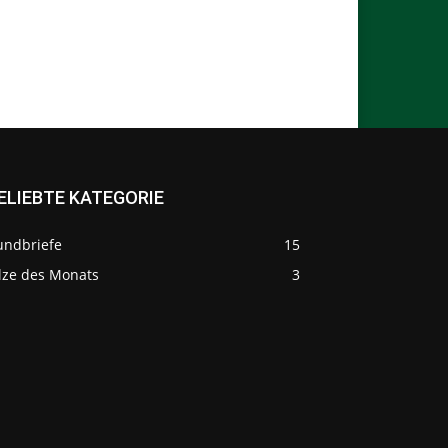
ELIEBTE KATEGORIE
undbriefe
15
ilze des Monats
3