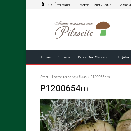
C
13.3
Würzburg
Freitag, August 7, 2026
Anmelde
Home
Curiosa
Pilze Des Monats
Pilzgaleri
Start
Lactarius sanguifluus
P1200654m
P1200654m