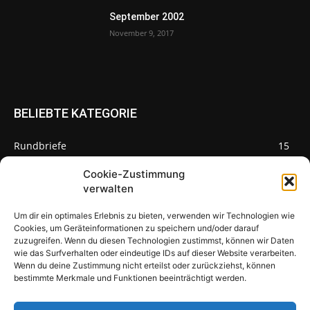
September 2002
November 9, 2017
BELIEBTE KATEGORIE
Rundbriefe
15
Pilze des Monats
3
Cookie-Zustimmung
verwalten
Um dir ein optimales Erlebnis zu bieten, verwenden wir Technologien wie
Cookies, um Geräteinformationen zu speichern und/oder darauf
zuzugreifen. Wenn du diesen Technologien zustimmst, können wir Daten
Pilzseite
wie das Surfverhalten oder eindeutige IDs auf dieser Website verarbeiten.
Wenn du deine Zustimmung nicht erteilst oder zurückziehst, können
Seltene Pilze aus Mainfranken und
bestimmte Merkmale und Funktionen beeinträchtigt werden.
Deutschland