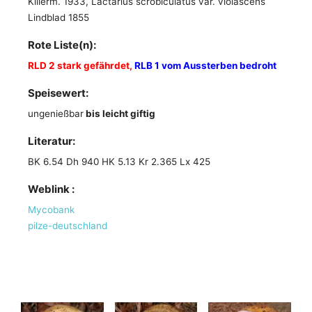
Killerm. 1933, Lactarius scrobiculatus var. violascens
Lindblad 1855
Rote Liste(n):
RLD 2 stark gefährdet,
RLB 1 vom Aussterben bedroht
Speisewert:
ungenießbar
bis leicht giftig
Literatur:
BK 6.54 Dh 940 HK 5.13 Kr 2.365 Lx 425
Weblink :
Mycobank
pilze-deutschland