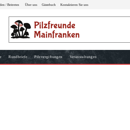
en / Beitreten
Über uns
Gästebuch
Kontaktieren Sie uns
e
Rundbriefe
Pilzvergiftungen
Veranstaltungen
s