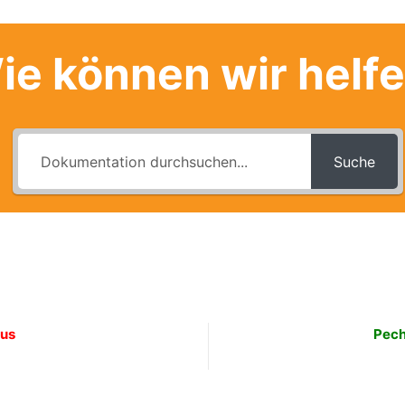
ie können wir helf
Suche
nus
Pech