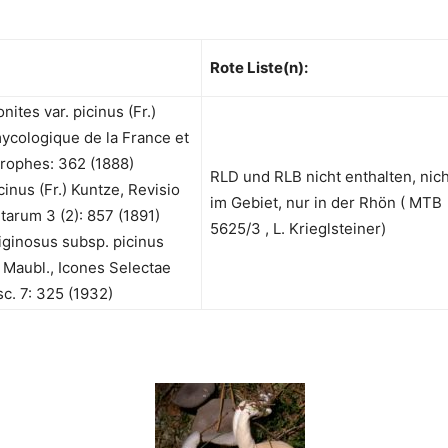
Rote Liste(n):
nites var. picinus (Fr.)
mycologique de la France et
trophes: 362 (1888)
RLD und RLB nicht enthalten, nich
cinus (Fr.) Kuntze, Revisio
im Gebiet, nur in der Rhön ( MTB
arum 3 (2): 857 (1891)
5625/3 , L. Krieglsteiner)
liginosus subsp. picinus
& Maubl., Icones Selectae
c. 7: 325 (1932)