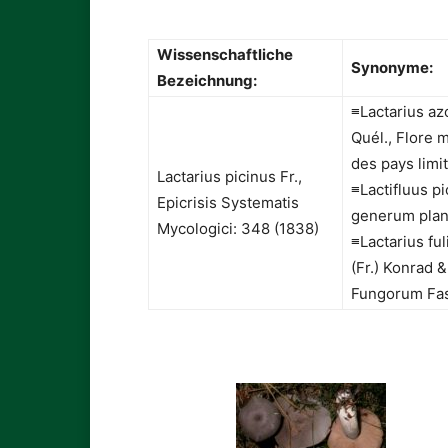
Wissenschaftliche
Synonyme:
Bezeichnung:
≡Lactarius azo
Quél., Flore 
des pays limi
Lactarius picinus Fr.,
≡Lactifluus pi
Epicrisis Systematis
generum plant
Mycologici: 348 (1838)
≡Lactarius fu
(Fr.) Konrad 
Fungorum Fas