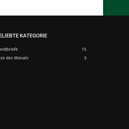
ELIEBTE KATEGORIE
undbriefe
15
ilze des Monats
3