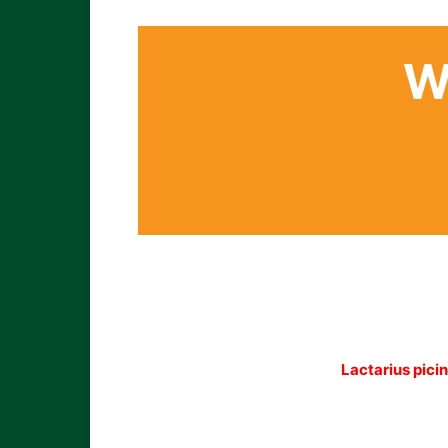
W
Lactarius pici