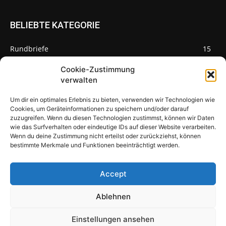
BELIEBTE KATEGORIE
Rundbriefe
15
Pilze des Monats
3
Cookie-Zustimmung
verwalten
Um dir ein optimales Erlebnis zu bieten, verwenden wir Technologien wie
Cookies, um Geräteinformationen zu speichern und/oder darauf
zuzugreifen. Wenn du diesen Technologien zustimmst, können wir Daten
Pilzseite
wie das Surfverhalten oder eindeutige IDs auf dieser Website verarbeiten.
Wenn du deine Zustimmung nicht erteilst oder zurückziehst, können
Seltene Pilze aus Mainfranken und
bestimmte Merkmale und Funktionen beeinträchtigt werden.
Deutschland
Accept
Ablehnen
© Newspaper WordPress Theme by TagDiv
Einstellungen ansehen