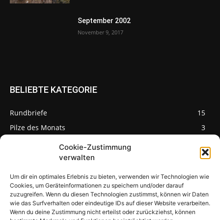
September 2002
November 9, 2017
BELIEBTE KATEGORIE
Rundbriefe
15
Pilze des Monats
3
Cookie-Zustimmung
verwalten
Um dir ein optimales Erlebnis zu bieten, verwenden wir Technologien wie
Pilzseite
Cookies, um Geräteinformationen zu speichern und/oder darauf
zuzugreifen. Wenn du diesen Technologien zustimmst, können wir Daten
wie das Surfverhalten oder eindeutige IDs auf dieser Website verarbeiten.
Seltene Pilze aus
Mainfranken und
Wenn du deine Zustimmung nicht erteilst oder zurückziehst, können
Deutschland