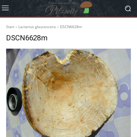
Start
Lactarius glaucescens
DSCN6628m
DSCN6628m