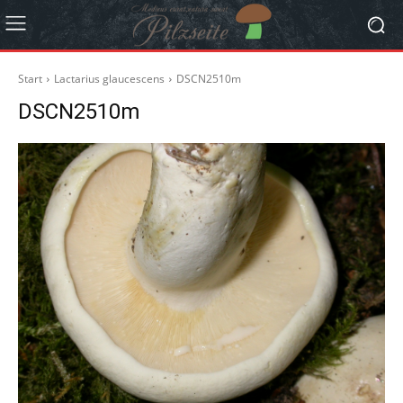
Start
Lactarius glaucescens
DSCN2510m
DSCN2510m