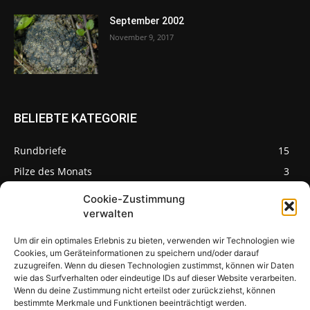
September 2002
November 9, 2017
BELIEBTE KATEGORIE
Rundbriefe
15
Pilze des Monats
3
Cookie-Zustimmung
verwalten
Um dir ein optimales Erlebnis zu bieten, verwenden wir Technologien wie
Pilzseite
Cookies, um Geräteinformationen zu speichern und/oder darauf
zuzugreifen. Wenn du diesen Technologien zustimmst, können wir Daten
wie das Surfverhalten oder eindeutige IDs auf dieser Website verarbeiten.
Seltene Pilze aus
Mainfranken und
Wenn du deine Zustimmung nicht erteilst oder zurückziehst, können
Deutschland
bestimmte Merkmale und Funktionen beeinträchtigt werden.