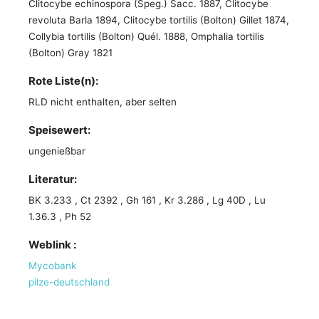
Clitocybe echinospora (Speg.) Sacc. 1887, Clitocybe
revoluta Barla 1894, Clitocybe tortilis (Bolton) Gillet 1874,
Collybia tortilis (Bolton) Quél. 1888, Omphalia tortilis
(Bolton) Gray 1821
Rote Liste(n):
RLD nicht enthalten, aber selten
Speisewert:
ungenießbar
Literatur:
BK 3.233 , Ct 2392 , Gh 161 , Kr 3.286 , Lg 40D , Lu
1.36.3 , Ph 52
Weblink :
Mycobank
pilze-deutschland