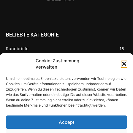
BELIEBTE KATEGORIE
Rundbriefe
15
Pilze des Monats
3
Cookie-Zustimmung
verwalten
Um dir ein optimales Erlebnis zu bieten, verwenden wir Technologien wie
Cookies, um Geräteinformationen zu speichern und/oder darauf
zuzugreifen. Wenn du diesen Technologien zustimmst, können wir Daten
Pilzseite
wie das Surfverhalten oder eindeutige IDs auf dieser Website verarbeiten.
Wenn du deine Zustimmung nicht erteilst oder zurückziehst, können
Seltene Pilze aus Mainfranken und
bestimmte Merkmale und Funktionen beeinträchtigt werden.
Deutschland
Accept