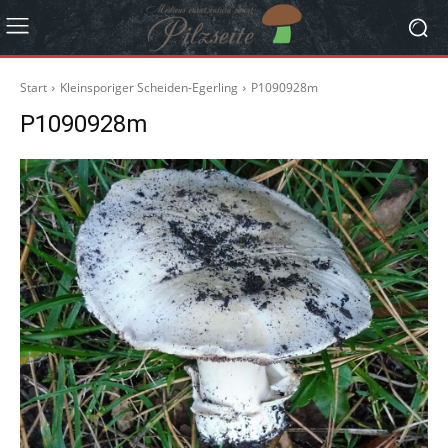
Start
Kleinsporiger Scheiden-Egerling
P1090928m
P1090928m