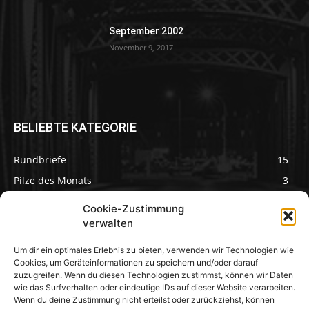
September 2002
November 9, 2017
BELIEBTE KATEGORIE
Rundbriefe
15
Pilze des Monats
3
Cookie-Zustimmung
verwalten
Um dir ein optimales Erlebnis zu bieten, verwenden wir Technologien wie
Pilzseite
Cookies, um Geräteinformationen zu speichern und/oder darauf
zuzugreifen. Wenn du diesen Technologien zustimmst, können wir Daten
wie das Surfverhalten oder eindeutige IDs auf dieser Website verarbeiten.
Seltene Pilze aus
Mainfranken und
Wenn du deine Zustimmung nicht erteilst oder zurückziehst, können
Deutschland