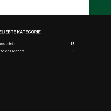
ELIEBTE KATEGORIE
undbriefe
15
ilze des Monats
3