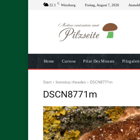
C
22.1
Würzburg
Freitag, August 7, 2026
Anmelde
Home
Curiosa
Pilze Des Monats
Pilzgaleri
Start
Inonotus rheades
DSCN8771m
DSCN8771m