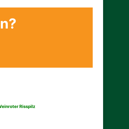
en?
einroter Risspilz