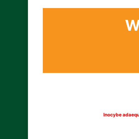
W
Inocybe adaeq