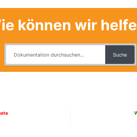
ie können wir helf
Suche
uata
W