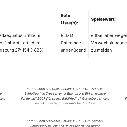
Rote
Speisewert:
Liste(n):
adaequatus Britzelm.,
RLD D
eßbar, aber wege
es Naturhistorischen
Datenlage
Verwechslungsge
gsburg 27: 154 (1883)
ungenügend
zu meiden
Foto: Rudolf Markones Datum: 11.07.07 Ort: Werneck
re
Schloßpark in Gruppen unter Buchen und Birken weitere
Wald
Funde: Juli 2007 Würzburg, Waldfriedhof, Guttenberger Wald
F
nahe Limbachshof Persönlicher Erstfund
Foto: Rudolf Markones Datum: 11.07.07 Ort: Werneck
Schloßpark in Gruppen unter Buchen und Birken