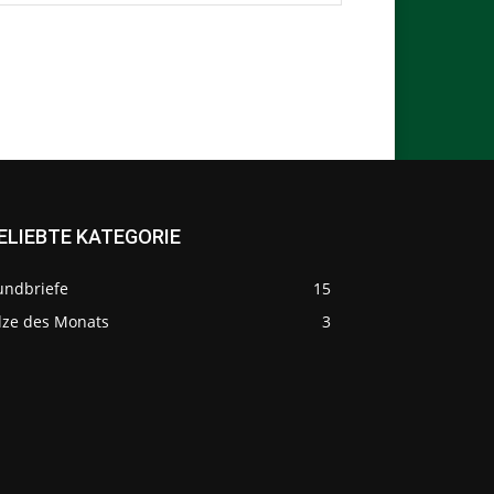
ELIEBTE KATEGORIE
undbriefe
15
ilze des Monats
3