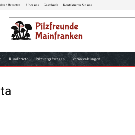
en / Beitreten
Über uns
Gästebuch
Kontaktieren Sie uns
e
Rundbriefe
Pilzvergiftungen
Veranstaltungen
ta