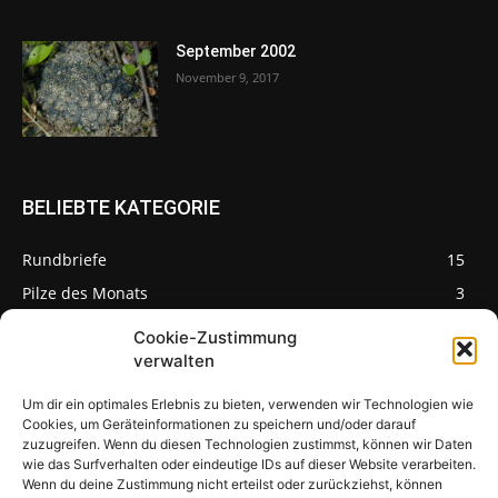
September 2002
November 9, 2017
BELIEBTE KATEGORIE
Rundbriefe
15
Pilze des Monats
3
Cookie-Zustimmung
verwalten
Um dir ein optimales Erlebnis zu bieten, verwenden wir Technologien wie
Pilzseite
Cookies, um Geräteinformationen zu speichern und/oder darauf
zuzugreifen. Wenn du diesen Technologien zustimmst, können wir Daten
wie das Surfverhalten oder eindeutige IDs auf dieser Website verarbeiten.
Seltene Pilze aus
Mainfranken und
Wenn du deine Zustimmung nicht erteilst oder zurückziehst, können
Deutschland