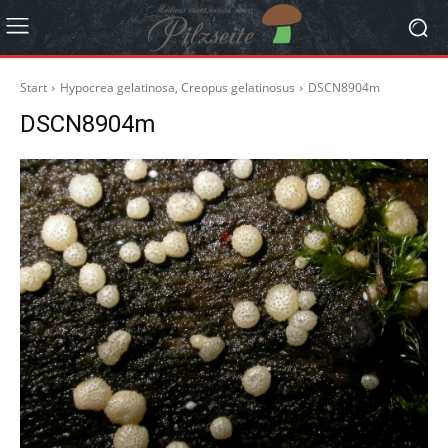
Start
Hypocrea gelatinosa, Creopus gelatinosus
DSCN8904m
DSCN8904m