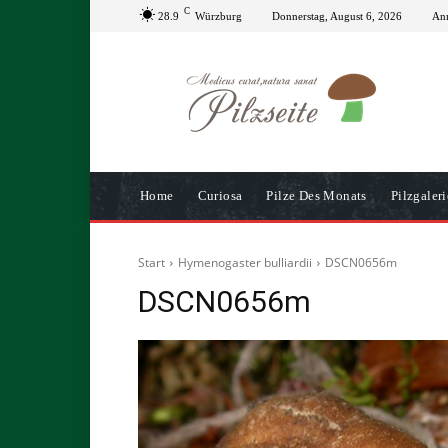
C
28.9
Würzburg
Donnerstag, August 6, 2026
Anm
Home
Curiosa
Pilze Des Monats
Pilzgaleri
Start
Hymenogaster bulliardii
DSCN0656m
DSCN0656m