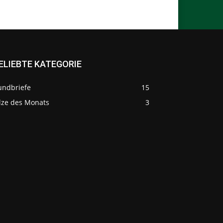
ELIEBTE KATEGORIE
undbriefe
15
ilze des Monats
3