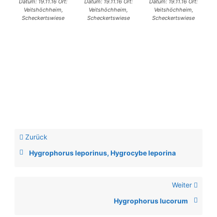
Datum: 19.11.16 Ort:
Datum: 19.11.16 Ort:
Datum: 19.11.16 Ort:
Veitshöchheim,
Veitshöchheim,
Veitshöchheim,
Scheckertswiese
Scheckertswiese
Scheckertswiese
Zurück
Hygrophorus leporinus, Hygrocybe leporina
Weiter
Hygrophorus lucorum