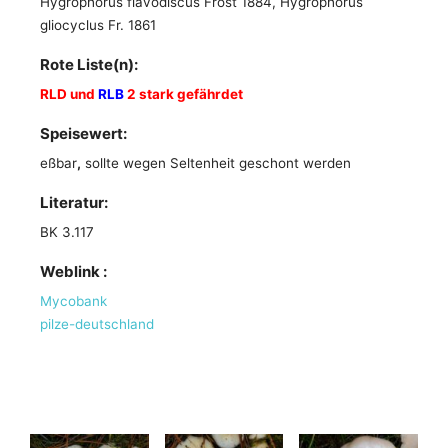
Hygrophorus flavodiscus Frost 1884, Hygrophorus
gliocyclus Fr. 1861
Rote Liste(n):
RLD und
RLB
2 stark gefährdet
Speisewert:
eßbar
,
sollte wegen Seltenheit geschont werden
Literatur:
BK 3.117
Weblink :
Mycobank
pilze-deutschland