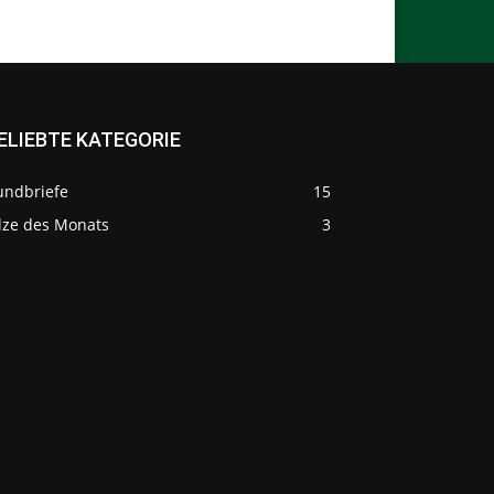
ELIEBTE KATEGORIE
undbriefe
15
ilze des Monats
3