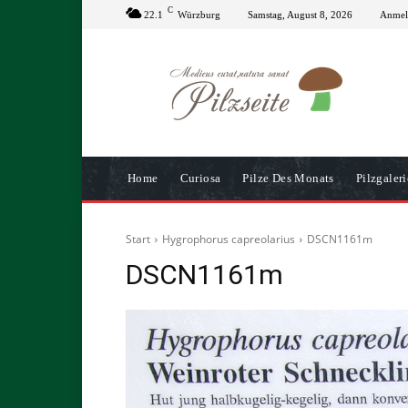
C
22.1
Würzburg
Samstag, August 8, 2026
Anmeld
Home
Curiosa
Pilze Des Monats
Pilzgaleri
Start
Hygrophorus capreolarius
DSCN1161m
DSCN1161m