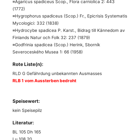
≡Agaricus spadiceus Scop., Flora carniolica 2: 443
(1772)
≡Hygrophorus spadiceus (Scop.) Fr., Epicrisis Systematis
Mycologici: 332 (1838)
≡Hydrocybe spadicea P. Karst., Bidrag till Kännedom av
Finlands Natur och Folk 32: 237 (1879)
≡Godfrinia spadicea (Scop.) Herink, Sborník
Severoceského Musea 1: 66 (1958)
Rote Liste(n):
RLD G Gefährdung unbekannten Ausmasses
RLB 1 vom Aussterben bedroht
Speisewert:
kein Speisepilz
Literatur:
BL 105 Dh 165
Lu 108.20