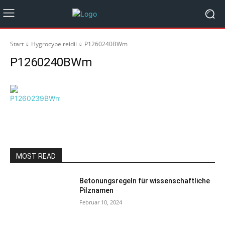
Start
Hygrocybe reidii
P1260240BWm
P1260240BWm
MOST READ
Betonungsregeln für wissenschaftliche
Pilznamen
Februar 10, 2024