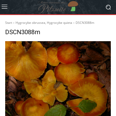
Start
Hygrocybe obrussea, Hygrocybe quieta
DSCN3088m
DSCN3088m