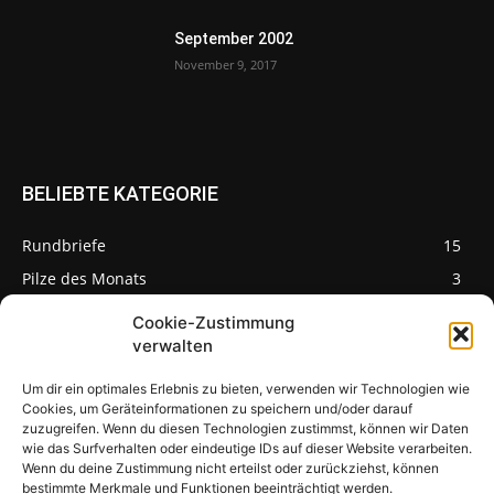
September 2002
November 9, 2017
BELIEBTE KATEGORIE
Rundbriefe
15
Pilze des Monats
3
Cookie-Zustimmung
verwalten
Um dir ein optimales Erlebnis zu bieten, verwenden wir Technologien wie
Pilzseite
Cookies, um Geräteinformationen zu speichern und/oder darauf
zuzugreifen. Wenn du diesen Technologien zustimmst, können wir Daten
wie das Surfverhalten oder eindeutige IDs auf dieser Website verarbeiten.
Seltene Pilze aus
Mainfranken und
Wenn du deine Zustimmung nicht erteilst oder zurückziehst, können
Deutschland
bestimmte Merkmale und Funktionen beeinträchtigt werden.