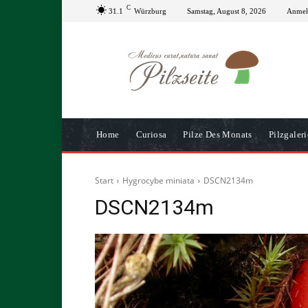
C
31.1
Würzburg
Samstag, August 8, 2026
Anmeld
Home
Curiosa
Pilze Des Monats
Pilzgaleri
Start
Hygrocybe miniata
DSCN2134m
DSCN2134m