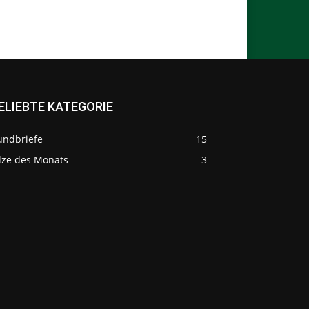
ELIEBTE KATEGORIE
undbriefe
15
ilze des Monats
3