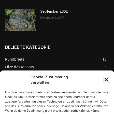
September 2002
November 9, 2017
BELIEBTE KATEGORIE
Rundbriefe
15
Pilze des Monats
3
Cookie-Zustimmung
verwalten
Um dir ein optimales Erlebnis zu bieten, verwenden wir Technologien wie
Pilzseite
Cookies, um Geräteinformationen zu speichern und/oder darauf
zuzugreifen. Wenn du diesen Technologien zustimmst, können wir Daten
wie das Surfverhalten oder eindeutige IDs auf dieser Website verarbeiten.
Seltene Pilze aus
Mainfranken und
Wenn du deine Zustimmung nicht erteilst oder zurückziehst, können
Deutschland