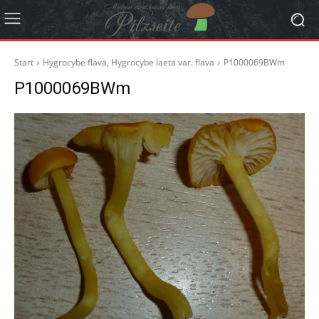
Start
Hygrocybe flava, Hygrocybe laeta var. flava
P1000069BWm
P1000069BWm