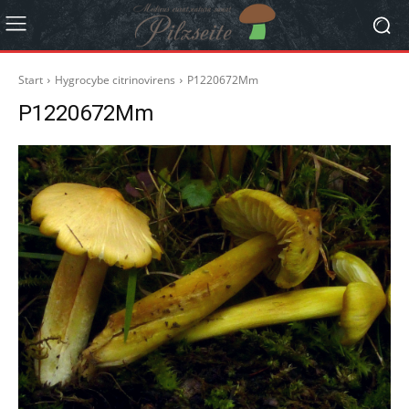
Start
Hygrocybe citrinovirens
P1220672Mm
P1220672Mm