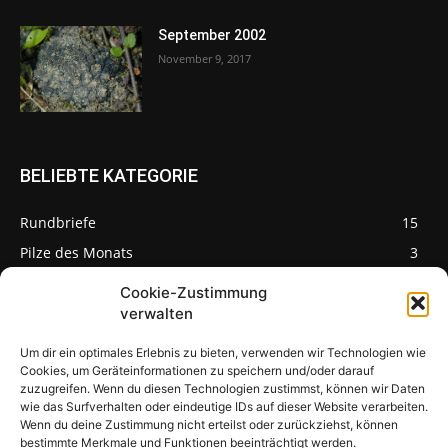
September 2002
November 9, 2017
BELIEBTE KATEGORIE
Rundbriefe
15
Pilze des Monats
3
Cookie-Zustimmung
verwalten
Um dir ein optimales Erlebnis zu bieten, verwenden wir Technologien wie
Pilzseite
Cookies, um Geräteinformationen zu speichern und/oder darauf
zuzugreifen. Wenn du diesen Technologien zustimmst, können wir Daten
wie das Surfverhalten oder eindeutige IDs auf dieser Website verarbeiten.
Seltene Pilze aus
Mainfranken und
Wenn du deine Zustimmung nicht erteilst oder zurückziehst, können
Deutschland
bestimmte Merkmale und Funktionen beeinträchtigt werden.