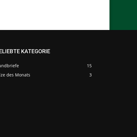
ELIEBTE KATEGORIE
undbriefe
15
ilze des Monats
3