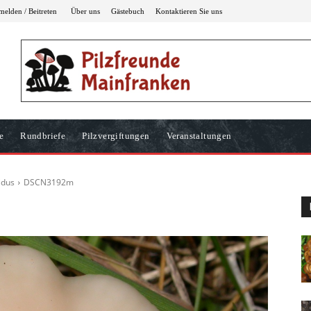
elden / Beitreten
Über uns
Gästebuch
Kontaktieren Sie uns
e
Rundbriefe
Pilzvergiftungen
Veranstaltungen
idus
DSCN3192m