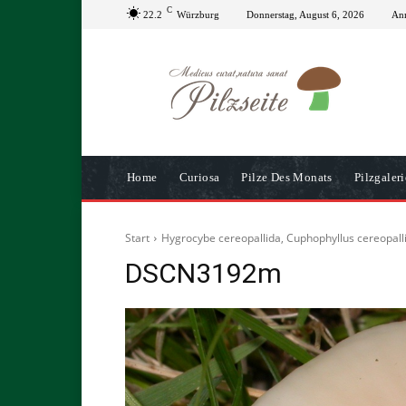
C
22.2
Würzburg
Donnerstag, August 6, 2026
Anm
Home
Curiosa
Pilze Des Monats
Pilzgaleri
Start
Hygrocybe cereopallida, Cuphophyllus cereopall
DSCN3192m