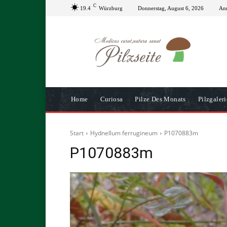
C
19.4
Würzburg
Donnerstag, August 6, 2026
Anm
Home
Curiosa
Pilze Des Monats
Pilzgaleri
Start
Hydnellum ferrugineum
P1070883m
P1070883m