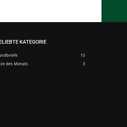
ELIEBTE KATEGORIE
undbriefe
15
ilze des Monats
3