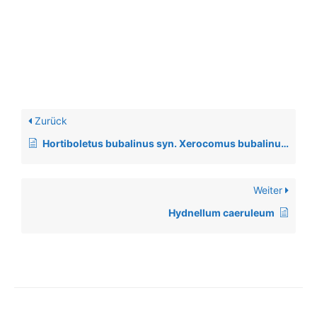
Zurück
Hortiboletus bubalinus syn. Xerocomus bubalinus, syn. Xerocomellus bubalinus, syn. Boletus bubalinus
Weiter
Hydnellum caeruleum