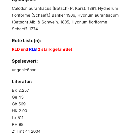
Calodon aurantiacus (Batsch) P. Karst. 1881, Hydnellum
floriforme (Schaeff.) Banker 1906, Hydnum aurantiacum
(Batsch) Alb. & Schwein. 1805, Hydnum floriforme
Schaeff. 1774
Rote Liste(n):
RLD und
RLB
2 stark gefährdet
Speisewert:
ungenießbar
Literatur:
BK 2.257
Ge 43
Gh 569
HK 2.90
Lx 511
RH 98
Z: Tint 41 2004