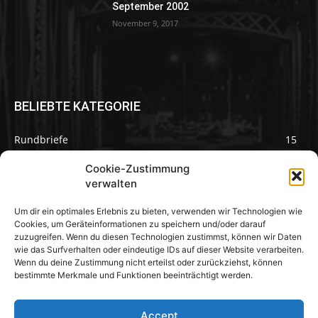
September 2002
November 9, 2017
BELIEBTE KATEGORIE
Rundbriefe
15
Pilze des Monats
3
Cookie-Zustimmung
verwalten
Um dir ein optimales Erlebnis zu bieten, verwenden wir Technologien wie
Cookies, um Geräteinformationen zu speichern und/oder darauf
zuzugreifen. Wenn du diesen Technologien zustimmst, können wir Daten
Pilzseite
wie das Surfverhalten oder eindeutige IDs auf dieser Website verarbeiten.
Wenn du deine Zustimmung nicht erteilst oder zurückziehst, können
Seltene Pilze aus Mainfranken und
bestimmte Merkmale und Funktionen beeinträchtigt werden.
Deutschland
Accept