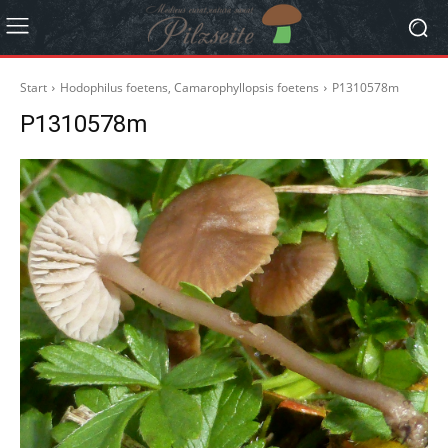
Start
Hodophilus foetens, Camarophyllopsis foetens
P1310578m
P1310578m