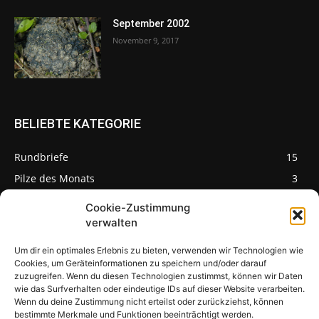
September 2002
November 9, 2017
BELIEBTE KATEGORIE
Rundbriefe
15
Pilze des Monats
3
Cookie-Zustimmung
verwalten
Um dir ein optimales Erlebnis zu bieten, verwenden wir Technologien wie
Pilzseite
Cookies, um Geräteinformationen zu speichern und/oder darauf
zuzugreifen. Wenn du diesen Technologien zustimmst, können wir Daten
wie das Surfverhalten oder eindeutige IDs auf dieser Website verarbeiten.
Seltene Pilze aus
Mainfranken und
Wenn du deine Zustimmung nicht erteilst oder zurückziehst, können
Deutschland
bestimmte Merkmale und Funktionen beeinträchtigt werden.