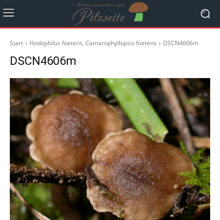
Start
Hodophilus foetens, Camarophyllopsis foetens
DSCN4606m
DSCN4606m