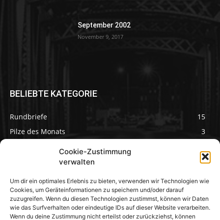
September 2002
November 9, 2017
BELIEBTE KATEGORIE
Rundbriefe
15
Pilze des Monats
3
Cookie-Zustimmung
verwalten
Um dir ein optimales Erlebnis zu bieten, verwenden wir Technologien wie
Pilzseite
Cookies, um Geräteinformationen zu speichern und/oder darauf
zuzugreifen. Wenn du diesen Technologien zustimmst, können wir Daten
wie das Surfverhalten oder eindeutige IDs auf dieser Website verarbeiten.
Seltene Pilze aus
Mainfranken und
Wenn du deine Zustimmung nicht erteilst oder zurückziehst, können
Deutschland