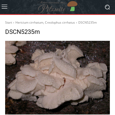
Start
Hericium cirrhatum, Creolophus cirrhatus
DSCN5235m
DSCN5235m