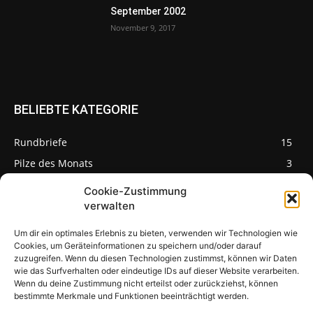
September 2002
November 9, 2017
BELIEBTE KATEGORIE
Rundbriefe
15
Pilze des Monats
3
Cookie-Zustimmung
verwalten
Um dir ein optimales Erlebnis zu bieten, verwenden wir Technologien wie
Pilzseite
Cookies, um Geräteinformationen zu speichern und/oder darauf
zuzugreifen. Wenn du diesen Technologien zustimmst, können wir Daten
wie das Surfverhalten oder eindeutige IDs auf dieser Website verarbeiten.
Seltene Pilze aus
Mainfranken und
Wenn du deine Zustimmung nicht erteilst oder zurückziehst, können
Deutschland
bestimmte Merkmale und Funktionen beeinträchtigt werden.