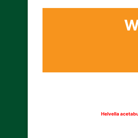
W
Helvella acetab