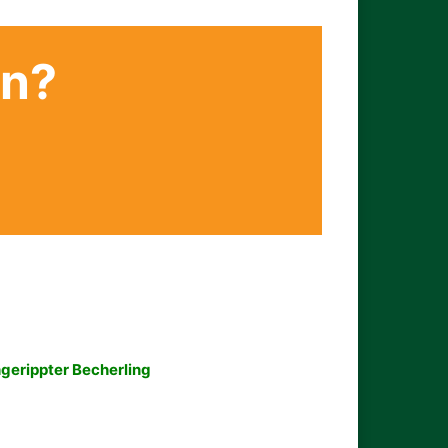
en?
gerippter Becherling