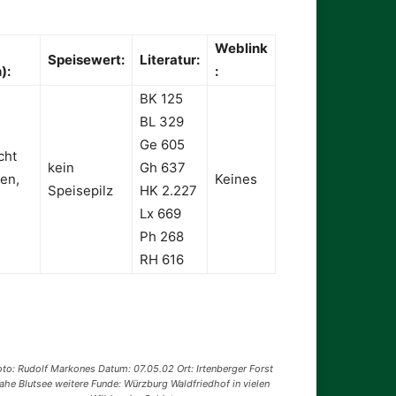
Weblink
Speisewert:
Literatur:
):
:
BK 125
BL 329
Ge 605
cht
kein
Gh 637
ten,
Keines
Speisepilz
HK 2.227
Lx 669
Ph 268
RH 616
oto: Rudolf Markones Datum: 07.05.02 Ort: Irtenberger Forst
ahe Blutsee weitere Funde: Würzburg Waldfriedhof in vielen