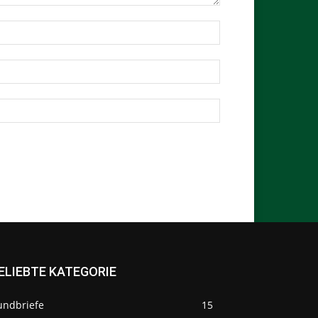
ELIEBTE KATEGORIE
undbriefe
15