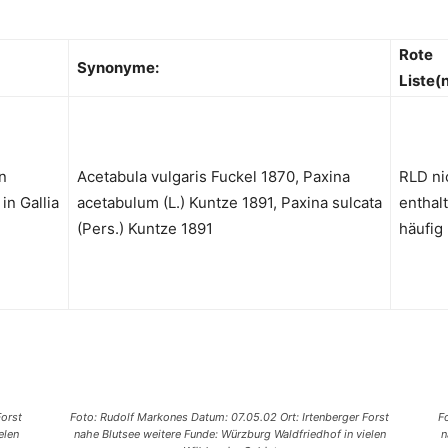
Rote
Synonyme:
Liste(n
on
Acetabula vulgaris Fuckel 1870, Paxina
RLD ni
in Gallia
acetabulum (L.) Kuntze 1891, Paxina sulcata
enthal
(Pers.) Kuntze 1891
häufig
Forst
Foto: Rudolf Markones Datum: 07.05.02 Ort: Irtenberger Forst
F
elen
nahe Blutsee weitere Funde: Würzburg Waldfriedhof in vielen
n