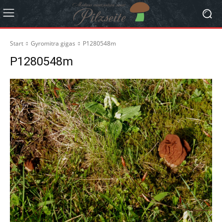
Start
Gyromitra gigas
P1280548m
P1280548m