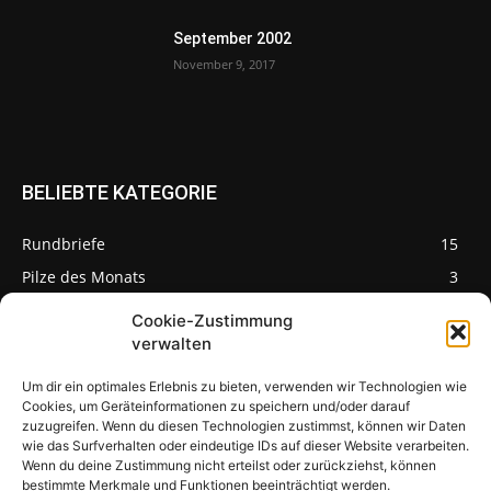
September 2002
November 9, 2017
BELIEBTE KATEGORIE
Rundbriefe
15
Pilze des Monats
3
Cookie-Zustimmung
verwalten
Um dir ein optimales Erlebnis zu bieten, verwenden wir Technologien wie
Pilzseite
Cookies, um Geräteinformationen zu speichern und/oder darauf
zuzugreifen. Wenn du diesen Technologien zustimmst, können wir Daten
wie das Surfverhalten oder eindeutige IDs auf dieser Website verarbeiten.
Seltene Pilze aus
Mainfranken und
Wenn du deine Zustimmung nicht erteilst oder zurückziehst, können
Deutschland
bestimmte Merkmale und Funktionen beeinträchtigt werden.