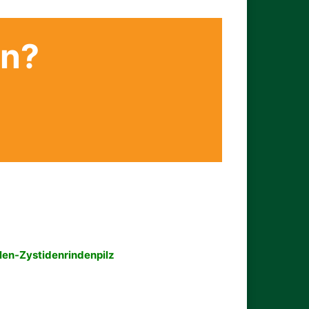
en?
len-Zystidenrindenpilz