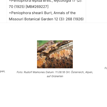
=Peniophora lepida Bres., Mycologia 17 (2):
70 (1925) [MB#269227]
=Peniophora shearii Burt, Annals of the
Missouri Botanical Garden 12 (3): 268 (1926)
F
lpen,
Foto: Rudolf Markones Datum: 11.08.18 Ort: Österreich, Alpen,
auf Grünerlen