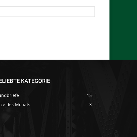
ELIEBTE KATEGORIE
undbriefe
15
ilze des Monats
3