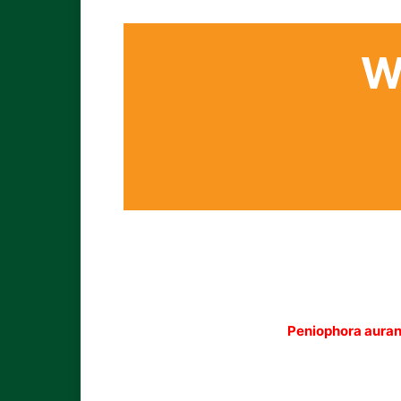
W
Peniophora auran