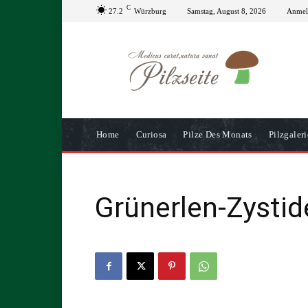
C
27.2
Würzburg
Samstag, August 8, 2026
Anmeld
Home
Curiosa
Pilze Des Monats
Pilzgaleri
Grünerlen-Zystid