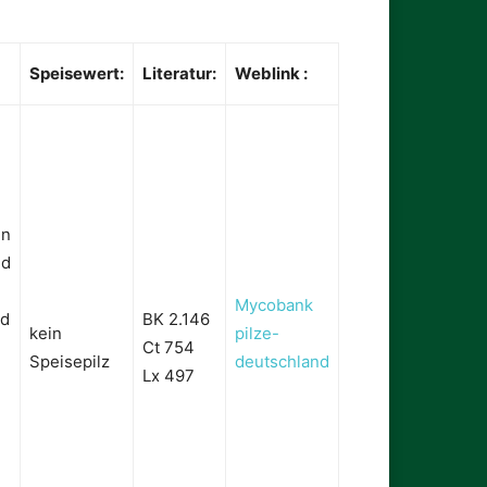
Speisewert:
Literatur:
Weblink :
en
nd
Mycobank
nd
BK 2.146
kein
pilze-
Ct 754
Speisepilz
deutschland
Lx 497