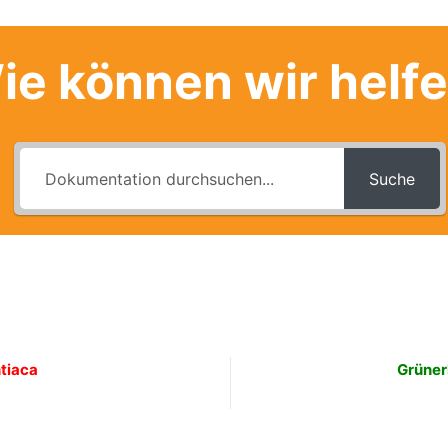
ie können wir helf
Suche
tiaca
Grüner