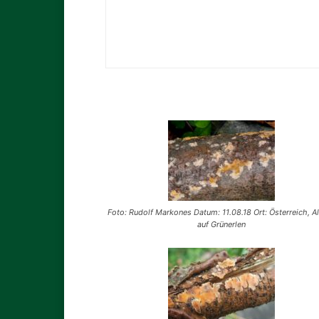
Foto: Rudolf Markones Datum: 11.08.18 Ort: Österreich, A
auf Grünerlen