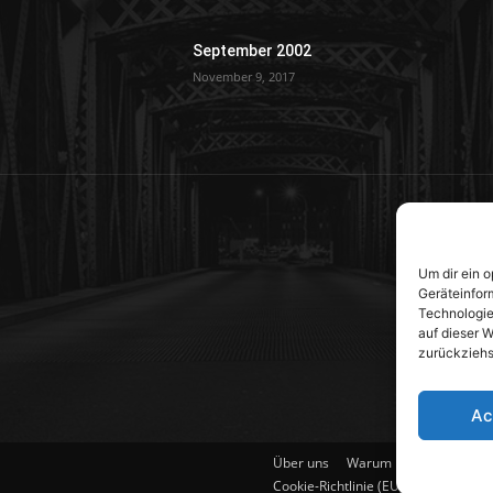
September 2002
November 9, 2017
Um dir ein 
Geräteinfor
Technologie
auf dieser W
zurückziehs
Ac
Über uns
Warum Pilze?
Pilzbe
Cookie-Richtlinie (EU)