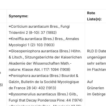
Rote
Synonyme:
Liste(n):
≡Corticium aurantiacum Bres., Fungi
Tridentini 2 (8-10): 37 (1892)
≡Kneiffia aurantiaca (Bres.) Bres., Annales
Mycologici 1 (2): 103 (1903)
≡Gloeopeniophora aurantiaca (Bres.) Höhn.
RLD D Dat
& Litsch., Sitzungsberichte der Kaiserlichen
ungenüge
Akademie der Wissenschaften Math.-
sehr selten
naturw. Klasse Abt. I 117: 1094 (1908)
im Flachla
n
≡Peniophora aurantiaca (Bres.) Bourdot &
Galzin, Bulletin de la Société Mycologique
Auf
6)
de France 28 (4): 402 (1913)
Grünerlen
≡Byssomerulius aurantiacus (Bres.) Gilb.,
im Gebirge
Fungi that Decay Ponderosa Pine: 44 (1974)