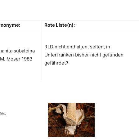
ynonyme:
Rote Liste(n):
RLD nicht enthalten, selten, in
anita subalpina
Unterfranken bisher nicht gefunden
M. Moser 1983
gefährdet?
ald,