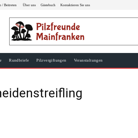
 / Beitreten
Über uns
Gästebuch
Kontaktieren Sie uns
e
Rundbriefe
Pilzvergiftungen
Veranstaltungen
eidenstreifling