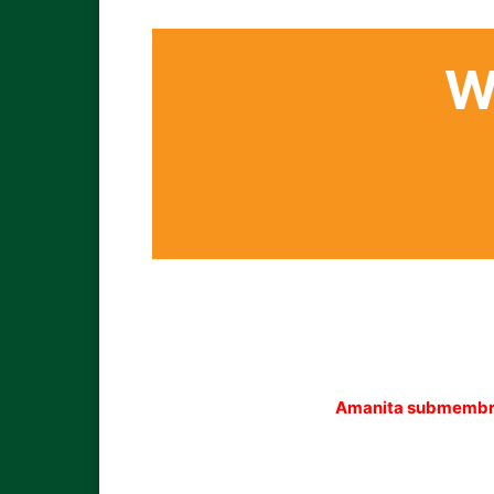
W
Amanita submemb