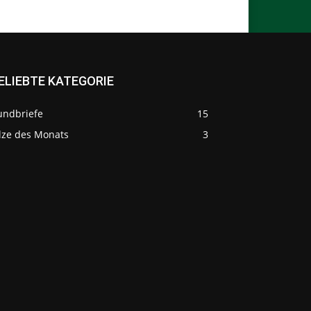
ELIEBTE KATEGORIE
undbriefe
15
ilze des Monats
3