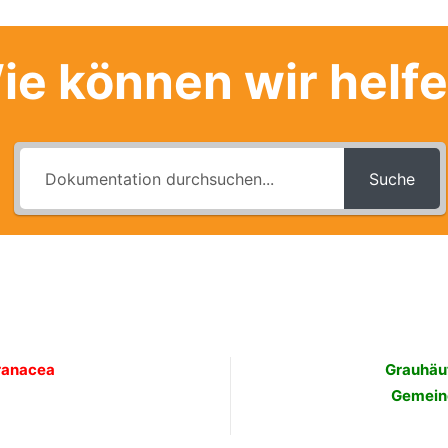
ie können wir helf
Suche
ranacea
Grauhäut
Gemeine