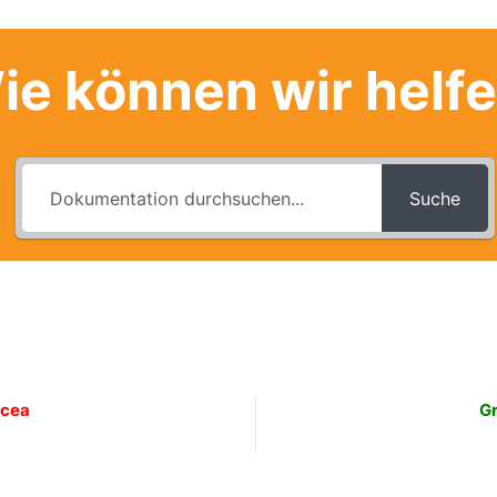
ie können wir helf
Suche
icea
Gr