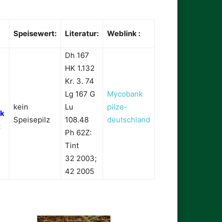
Speisewert:
Literatur:
Weblink :
Dh 167
HK 1.132
Kr. 3. 74
Lg 167 G
Mycobank
kein
Lu
pilze-
rk
Speisepilz
108.48
deutschland
t
Ph 62Z:
Tint
32 2003;
42 2005