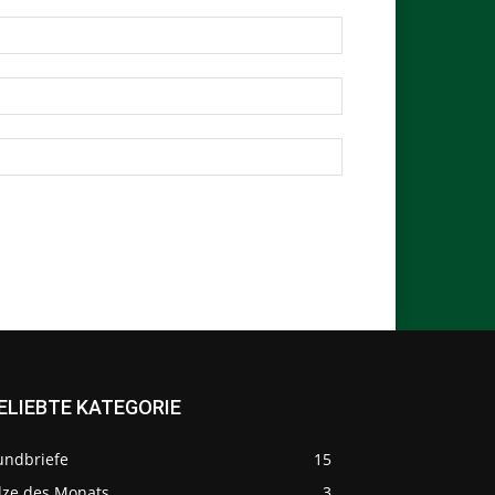
ELIEBTE KATEGORIE
undbriefe
15
ilze des Monats
3