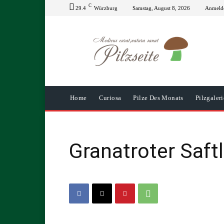
C
29.4
Würzburg
Samstag, August 8, 2026
Anmelde
Home
Curiosa
Pilze Des Monats
Pilzgaleri
Granatroter Saft