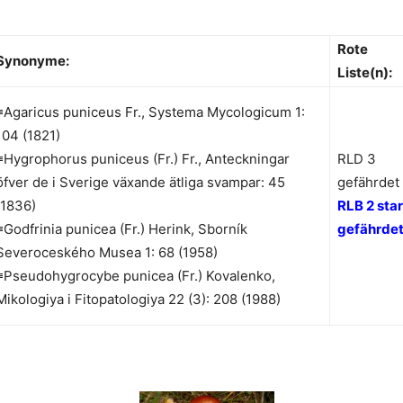
Rote
Synonyme:
Liste(n):
≡Agaricus puniceus Fr., Systema Mycologicum 1:
104 (1821)
≡Hygrophorus puniceus (Fr.) Fr., Anteckningar
RLD 3
öfver de i Sverige växande ätliga svampar: 45
gefährdet
(1836)
RLB 2 sta
≡Godfrinia punicea (Fr.) Herink, Sborník
gefährde
Severoceského Musea 1: 68 (1958)
≡Pseudohygrocybe punicea (Fr.) Kovalenko,
Mikologiya i Fitopatologiya 22 (3): 208 (1988)