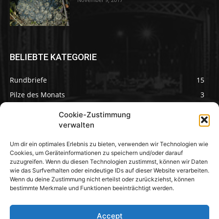
BELIEBTE KATEGORIE
Rundbriefe
15
Pilze des Monats
3
Cookie-Zustimmung
verwalten
Um dir ein optimales Erlebnis zu bieten, verwenden wir Technologien wie
Pilzseite
Cookies, um Geräteinformationen zu speichern und/oder darauf
zuzugreifen. Wenn du diesen Technologien zustimmst, können wir Daten
wie das Surfverhalten oder eindeutige IDs auf dieser Website verarbeiten.
Seltene Pilze aus
Mainfranken und
Wenn du deine Zustimmung nicht erteilst oder zurückziehst, können
Deutschland
bestimmte Merkmale und Funktionen beeinträchtigt werden.
Accept