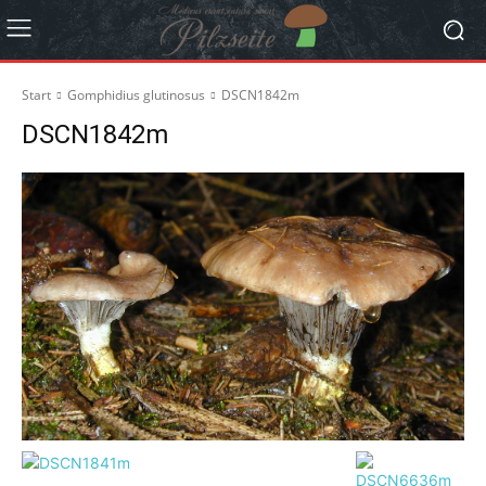
Start
Gomphidius glutinosus
DSCN1842m
DSCN1842m