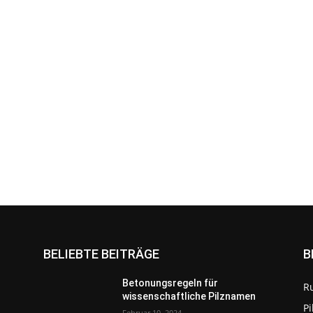
BELIEBTE BEITRÄGE
B
Betonungsregeln für
R
wissenschaftliche Pilznamen
P
Februar 10, 2024