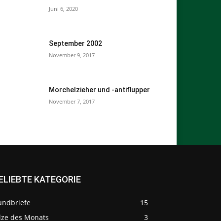
Juni 6, 2020
September 2002
November 9, 2017
Morchelzieher und -antiflupper
November 7, 2017
ELIEBTE KATEGORIE
undbriefe
15
ilze des Monats
3