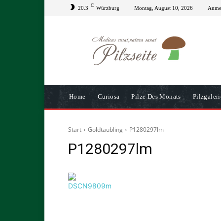
C
20.3
Würzburg
Montag, August 10, 2026
Anmel
Home
Curiosa
Pilze Des Monats
Pilzgaleri
Start
Goldtäubling
P1280297lm
P1280297lm