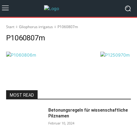
Start
Gliophorus irrigatus
P1060807m
P1060807m
MOST READ
Betonungsregeln für wissenschaftliche
Pilznamen
Februar 10, 2024