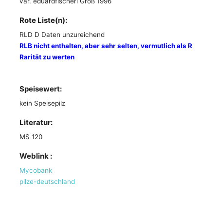
var. eduardfischeri Groß 1996
Rote Liste(n):
RLD D Daten unzureichend
RLB nicht enthalten, aber sehr selten, vermutlich als R
Rarität zu werten
Speisewert:
kein Speisepilz
Literatur:
MS 120
Weblink :
Mycobank
pilze-deutschland