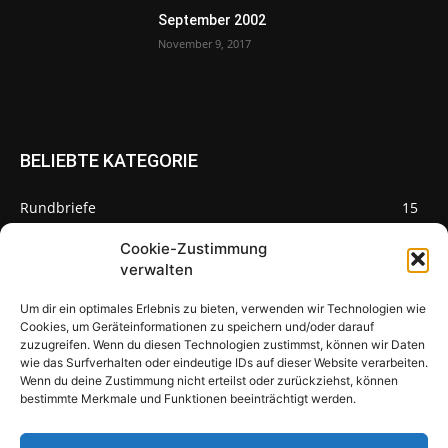
September 2002
November 9, 2017
BELIEBTE KATEGORIE
Rundbriefe
15
Pilze des Monats
3
Cookie-Zustimmung
verwalten
Um dir ein optimales Erlebnis zu bieten, verwenden wir Technologien wie
Cookies, um Geräteinformationen zu speichern und/oder darauf
zuzugreifen. Wenn du diesen Technologien zustimmst, können wir Daten
Pilzseite
wie das Surfverhalten oder eindeutige IDs auf dieser Website verarbeiten.
Wenn du deine Zustimmung nicht erteilst oder zurückziehst, können
Seltene Pilze aus Mainfranken und
bestimmte Merkmale und Funktionen beeinträchtigt werden.
Deutschland