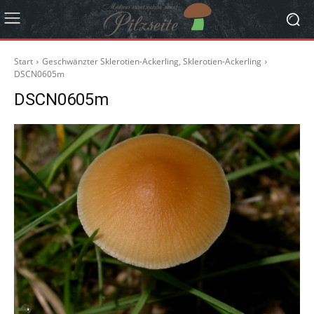
Start
Geschwänzter Sklerotien-Ackerling, Sklerotien-Ackerling
DSCN0605m
DSCN0605m