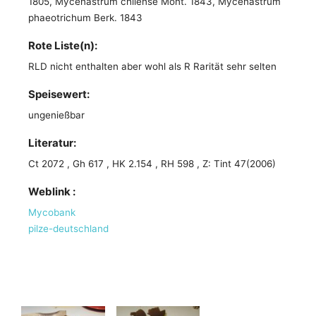
1805, Mycenastrum chilense Mont. 1843, Mycenastrum
phaeotrichum Berk. 1843
Rote Liste(n):
RLD nicht enthalten aber wohl als R Rarität sehr selten
Speisewert:
ungenießbar
Literatur:
Ct 2072 , Gh 617 , HK 2.154 , RH 598 , Z: Tint 47(2006)
Weblink :
Mycobank
pilze-deutschland