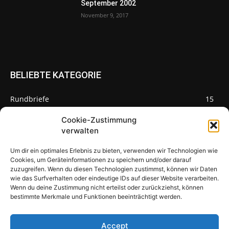
September 2002
November 9, 2017
BELIEBTE KATEGORIE
Rundbriefe
15
Pilze des Monats
3
Cookie-Zustimmung
verwalten
Um dir ein optimales Erlebnis zu bieten, verwenden wir Technologien wie
Cookies, um Geräteinformationen zu speichern und/oder darauf
zuzugreifen. Wenn du diesen Technologien zustimmst, können wir Daten
Pilzseite
wie das Surfverhalten oder eindeutige IDs auf dieser Website verarbeiten.
Wenn du deine Zustimmung nicht erteilst oder zurückziehst, können
Seltene Pilze aus Mainfranken und
bestimmte Merkmale und Funktionen beeinträchtigt werden.
Deutschland
Accept