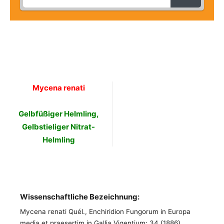
Mycena renati
Gelbfüßiger Helmling,
Gelbstieliger Nitrat-
Helmling
Wissenschaftliche Bezeichnung:
Mycena renati Quél., Enchiridion Fungorum in Europa
media et praesertim in Gallia Vigentium: 34 (1886)