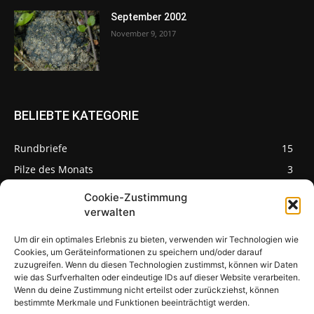
September 2002
November 9, 2017
BELIEBTE KATEGORIE
Rundbriefe
15
Pilze des Monats
3
Cookie-Zustimmung
verwalten
Um dir ein optimales Erlebnis zu bieten, verwenden wir Technologien wie
Pilzseite
Cookies, um Geräteinformationen zu speichern und/oder darauf
zuzugreifen. Wenn du diesen Technologien zustimmst, können wir Daten
wie das Surfverhalten oder eindeutige IDs auf dieser Website verarbeiten.
Seltene Pilze aus
Mainfranken und
Wenn du deine Zustimmung nicht erteilst oder zurückziehst, können
Deutschland
bestimmte Merkmale und Funktionen beeinträchtigt werden.