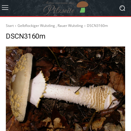
Start
Gelbflockiger Wulstling , Rauer Wulstling
DSCN3160m
DSCN3160m