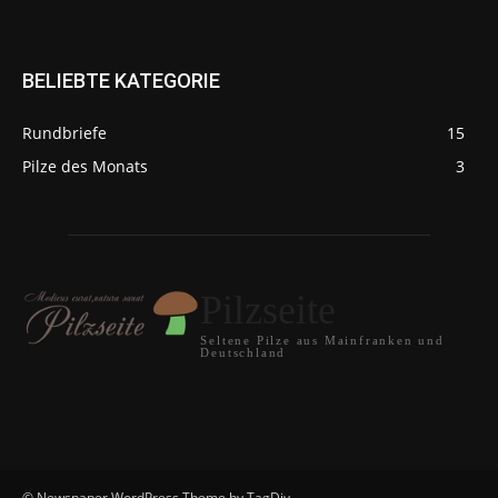
BELIEBTE KATEGORIE
Rundbriefe
15
Pilze des Monats
3
Pilzseite
Seltene Pilze aus Mainfranken und
Deutschland
© Newspaper WordPress Theme by TagDiv