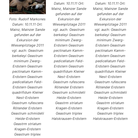
Datum: 10.11.11 Ort:
Datum: 10.11.11 Ort:
Mainz, Mainzer Sande
Mainz, Mainzer Sande
gefunden auf der
gefunden auf der
Foto: Rudolf Markones
Exkursion der
Exkursion der
Datum: 10.11.11 Ort:
Wiesenpilztage 2011
Wiesenpilztage 2011
Mainz, Mainzer Sande
vgl. auch: Geastrum
vgl. auch: Geastrum
gefunden auf der
berkeleyi Geastrum
berkeleyi Geastrum
Exkursion der
minimum Zwerg-
minimum Zwerg-
Wiesenpilztage 2011
Erdstern Geastrum
Erdstern Geastrum
vgl. auch: Geastrum
pectinatum Kamm-
pectinatum Kamm-
berkeleyi Geastrum
Erdstern Geastrum
Erdstern Geastrum
minimum Zwerg-
pedicellatum Feld-
pedicellatum Feld-
Erdstern Geastrum
Erdstern Geastrum
Erdstern Geastrum
pectinatum Kamm-
quadrifidum Kleiner
quadrifidum Kleiner
Erdstern Geastrum
Nest-Erdstern
Nest-Erdstern
pedicellatum Feld-
Geastrum rufescens
Geastrum rufescens
Erdstern Geastrum
Rötender Erdstern
Rötender Erdstern
quadrifidum Kleiner
Geastrum schmidelii
Geastrum schmidelii
Nest-Erdstern
Heide-Erdstern
Heide-Erdstern
Geastrum rufescens
Geastrm striatum
Geastrm striatum
Rötender Erdstern
Kragen-Erdstern
Kragen-Erdstern
Geastrum schmidelii
Geastrum triplex
Geastrum triplex
Heide-Erdstern
Halskrausen-Erdstern
Halskrausen-Erdstern
Geastrm striatum
Kragen-Erdstern
Geastrum triplex