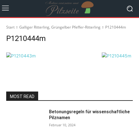
Start
Galliger Ritterling, Grüngelber Pfeffer-Ritterling
P1210444m
P1210444m
MOST READ
Betonungsregeln für wissenschaftliche
Pilznamen
Februar 10, 2024