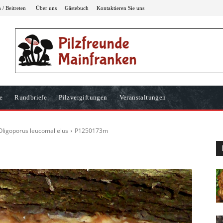
/ Beitreten
Über uns
Gästebuch
Kontaktieren Sie uns
e
Rundbriefe
Pilzvergiftungen
Veranstaltungen
 Oligoporus leucomallelus
P1250173m