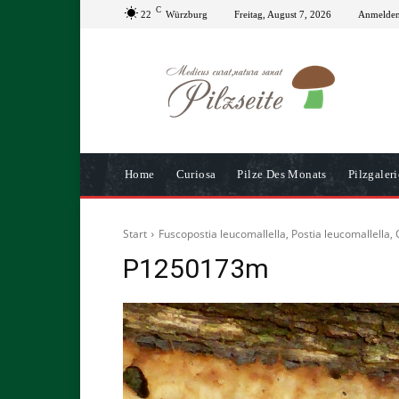
C
22
Würzburg
Freitag, August 7, 2026
Anmelden 
Home
Curiosa
Pilze Des Monats
Pilzgaleri
Start
Fuscopostia leucomallella, Postia leucomallella,
P1250173m