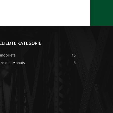
ELIEBTE KATEGORIE
undbriefe
15
ilze des Monats
3