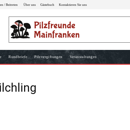
n / Beitreten
Über uns
Gästebuch
Kontaktieren Sie uns
e
Rundbriefe
Pilzvergiftungen
Veranstaltungen
lchling