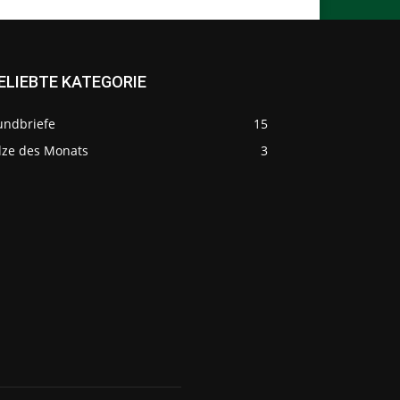
ELIEBTE KATEGORIE
undbriefe
15
ilze des Monats
3