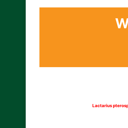
W
Lactarius pteros