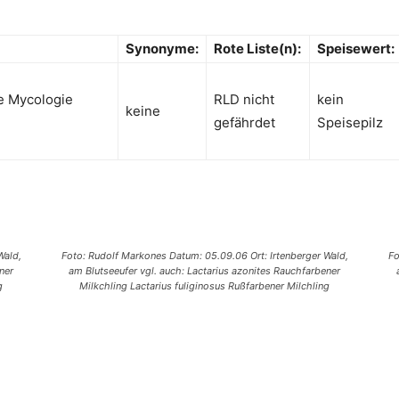
Synonyme
:
Rote Liste(n):
Speisewert:
e Mycologie
RLD nicht
kein
keine
gefährdet
Speisepilz
Wald,
Foto: Rudolf Markones Datum: 05.09.06 Ort: Irtenberger Wald,
Fo
ner
am Blutseeufer vgl. auch: Lactarius azonites Rauchfarbener
g
Milkchling Lactarius fuliginosus Rußfarbener Milchling