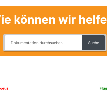
ie können wir helf
Suche
porus
Flüg