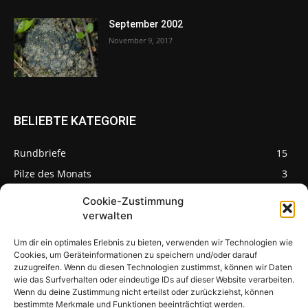
September 2002
November 9, 2017
BELIEBTE KATEGORIE
Rundbriefe
15
Pilze des Monats
3
Cookie-Zustimmung
verwalten
Um dir ein optimales Erlebnis zu bieten, verwenden wir Technologien wie
Pilzseite
Cookies, um Geräteinformationen zu speichern und/oder darauf
zuzugreifen. Wenn du diesen Technologien zustimmst, können wir Daten
wie das Surfverhalten oder eindeutige IDs auf dieser Website verarbeiten.
Seltene Pilze aus
Mainfranken und
Wenn du deine Zustimmung nicht erteilst oder zurückziehst, können
Deutschland
bestimmte Merkmale und Funktionen beeinträchtigt werden.