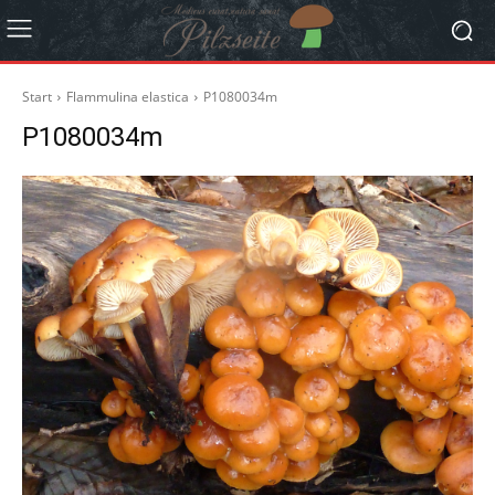
Start
Flammulina elastica
P1080034m
P1080034m