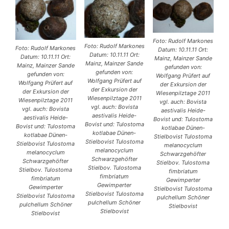
Foto: Rudolf Markones
Foto: Rudolf Markones
Foto: Rudolf Markones
Datum: 10.11.11 Ort:
Datum: 10.11.11 Ort:
Datum: 10.11.11 Ort:
Mainz, Mainzer Sande
Mainz, Mainzer Sande
Mainz, Mainzer Sande
gefunden von:
gefunden von:
gefunden von:
Wolfgang Prüfert auf
Wolfgang Prüfert auf
Wolfgang Prüfert auf
der Exkursion der
der Exkursion der
der Exkursion der
Wiesenpilztage 2011
Wiesenpilztage 2011
Wiesenpilztage 2011
vgl. auch: Bovista
vgl. auch: Bovista
vgl. auch: Bovista
aestivalis Heide-
aestivalis Heide-
aestivalis Heide-
Bovist und: Tulostoma
Bovist und: Tulostoma
Bovist und: Tulostoma
kotlabae Dünen-
kotlabae Dünen-
kotlabae Dünen-
Stielbovist Tulostoma
Stielbovist Tulostoma
Stielbovist Tulostoma
melanocyclum
melanocyclum
melanocyclum
Schwarzgehöfter
Schwarzgehöfter
Schwarzgehöfter
Stielbov. Tulostoma
Stielbov. Tulostoma
Stielbov. Tulostoma
fimbriatum
fimbriatum
fimbriatum
Gewimperter
Gewimperter
Gewimperter
Stielbovist Tulostoma
Stielbovist Tulostoma
Stielbovist Tulostoma
pulchellum Schöner
pulchellum Schöner
pulchellum Schöner
Stielbovist
Stielbovist
Stielbovist