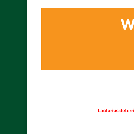
W
Lactarius deter