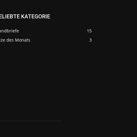
ELIEBTE KATEGORIE
undbriefe
15
ilze des Monats
3