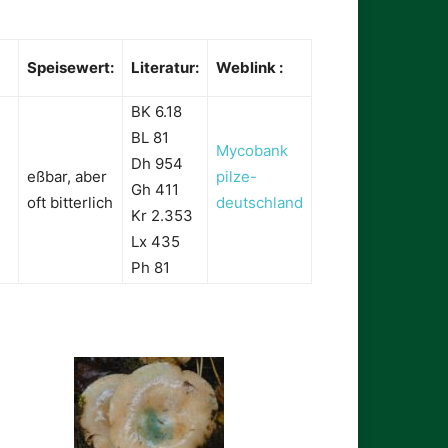
Speisewert:
Literatur:
Weblink :
BK 6.18
BL 81
Mycobank
Dh 954
eßbar, aber
pilze-
Gh 411
oft bitterlich
deutschland
Kr 2.353
Lx 435
Ph 81