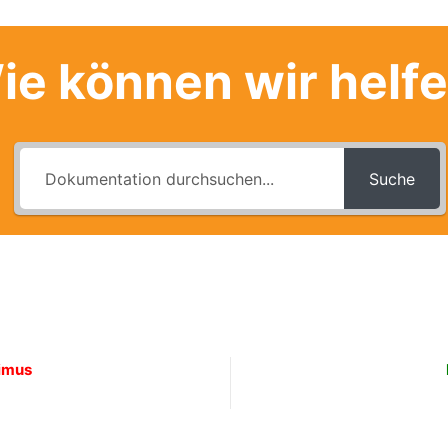
ie können wir helf
Suche
rimus