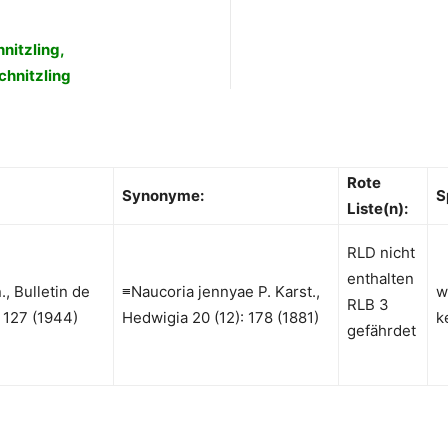
nitzling,
chnitzling
Rote
Synonyme:
S
Liste(n):
RLD nicht
enthalten
, Bulletin de
≡Naucoria jennyae P. Karst.,
w
RLB 3
 127 (1944)
Hedwigia 20 (12): 178 (1881)
k
gefährdet