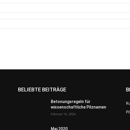
BELIEBTE BEITRÄGE
B
Betonungsregeln für
R
wissenschaftliche Pilznamen
P
Februar 10, 2024
Mai 2020