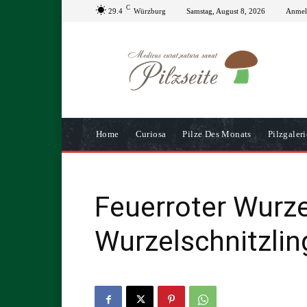
C
29.4
Würzburg
Samstag, August 8, 2026
Anmeld
Home
Curiosa
Pilze Des Monats
Pilzgaleri
Feuerroter Wurzel
Wurzelschnitzlin