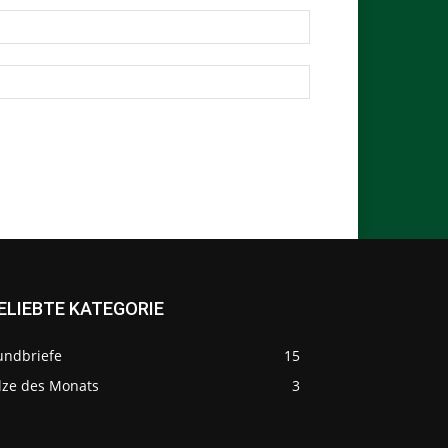
ELIEBTE KATEGORIE
undbriefe
15
ilze des Monats
3