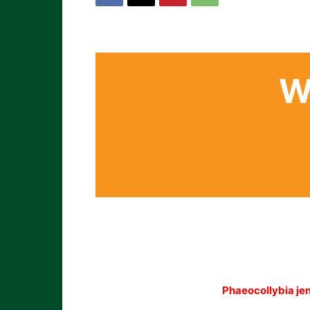
W
Phaeocollybia je