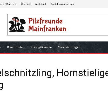
en / Beitreten
Über uns
Gästebuch
Kontaktieren Sie uns
e
Rundbriefe
Pilzvergiftungen
Veranstaltungen
schnitzling, Hornstielig
g