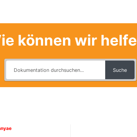
ie können wir helf
Suche
nnyae