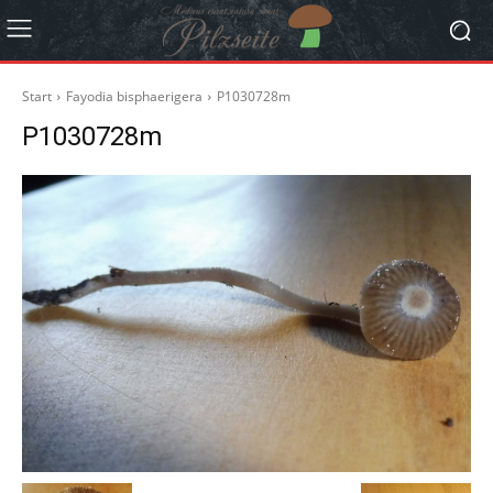
Start
Fayodia bisphaerigera
P1030728m
P1030728m