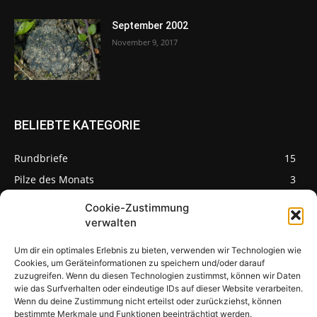
September 2002
November 9, 2017
BELIEBTE KATEGORIE
Rundbriefe
15
Pilze des Monats
3
Cookie-Zustimmung
verwalten
Um dir ein optimales Erlebnis zu bieten, verwenden wir Technologien wie
Pilzseite
Cookies, um Geräteinformationen zu speichern und/oder darauf
zuzugreifen. Wenn du diesen Technologien zustimmst, können wir Daten
wie das Surfverhalten oder eindeutige IDs auf dieser Website verarbeiten.
Seltene Pilze aus
Mainfranken und
Wenn du deine Zustimmung nicht erteilst oder zurückziehst, können
Deutschland
bestimmte Merkmale und Funktionen beeinträchtigt werden.